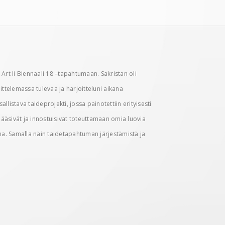
Art Ii Biennaali 18 –tapahtumaan. Sakristan oli
ittelemassa tulevaa ja harjoitteluni aikana
llistava taideprojekti, jossa painotettiin erityisesti
t pääsivät ja innostuisivat toteuttamaan omia luovia
puna. Samalla näin taidetapahtuman järjestämistä ja