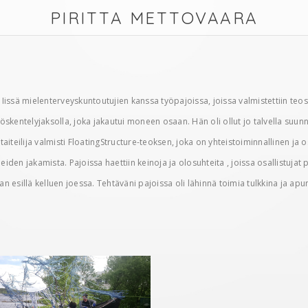
PIRITTA METTOVAARA
issä mielenterveyskuntoutujien kanssa työpajoissa, joissa valmistettiin teos 
skentelyjaksolla, joka jakautui moneen osaan. Hän oli ollut jo talvella suunn
iteilija valmisti FloatingStructure-teoksen, joka on yhteistoiminnallinen ja osa
heiden jakamista. Pajoissa haettiin keinoja ja olosuhteita , joissa osallistuja
ajan esillä kelluen joessa. Tehtäväni pajoissa oli lähinnä toimia tulkkina ja a