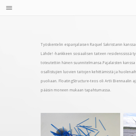
Työskentelin espanjalaisen Raquel Sakristanin kanssa I
Lähde! -hankkeen sosiaalisen taiteen residenssissä työ
toteutettiin hänen suunnitelmansa.Pajalaisten kanssa ta
osallistujien luovien taitojen kehittämistä ja huolenai
puoliaan. FloatingStructure-teos oli ArtIi Biennaalin 
pääsin moneen mukaan tapahtumassa.