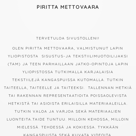
PIRITTA METTOVAARA
TERVETULOA SIVUSTOLLENI!
OLEN PIRITTA METTOVAARA, VALMISTUNUT LAPIN
YLIOPISTOSTA SISUSTUS-JA TEKSTIILIMUOTOILIJAKSI
(TAM) JA TEEN PARHAILLAAN JATKO-OPINTOJA LAPIN
YLIOPISTOSSA TUTKIMALLA KARJALAISIA
TEKSTIILEJÄ KANGASPUISSA KUTOMALLA. TUTKIN
TAITEELLA, TAITEELLE JA TAITEEKSI. TALLENNAN HETKIÄ
TAI RAKENNAN REPRESENTAATIOITA POISSAOLEVISTA
HETKISTÄ TAI ASIOISTA ERILAISILLA MATERIAALEILLA.
TUTKIN VALOA JA VARJOA SEKÄ MATERIAALIEN
LUONTEITA.TAIDE TUNTUU. MILLOIN KEHOSSA, MILLOIN
MIELESSÄ. TEHDESSÄ JA KOKIESSA. TYKKÄÄN
KANGASPUISTA SEKÄ KUVATA VIDEOITA.