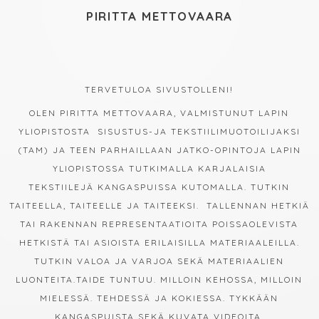
PIRITTA METTOVAARA
TERVETULOA SIVUSTOLLENI!
OLEN PIRITTA METTOVAARA, VALMISTUNUT LAPIN
YLIOPISTOSTA SISUSTUS-JA TEKSTIILIMUOTOILIJAKSI
(TAM) JA TEEN PARHAILLAAN JATKO-OPINTOJA LAPIN
YLIOPISTOSSA TUTKIMALLA KARJALAISIA
TEKSTIILEJÄ KANGASPUISSA KUTOMALLA. TUTKIN
TAITEELLA, TAITEELLE JA TAITEEKSI. TALLENNAN HETKIÄ
TAI RAKENNAN REPRESENTAATIOITA POISSAOLEVISTA
HETKISTÄ TAI ASIOISTA ERILAISILLA MATERIAALEILLA.
TUTKIN VALOA JA VARJOA SEKÄ MATERIAALIEN
LUONTEITA.TAIDE TUNTUU. MILLOIN KEHOSSA, MILLOIN
MIELESSÄ. TEHDESSÄ JA KOKIESSA. TYKKÄÄN
KANGASPUISTA SEKÄ KUVATA VIDEOITA.