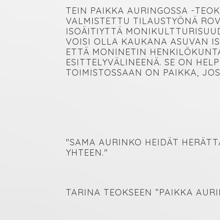
TEIN PAIKKA AURINGOSSA -TEOK
VALMISTETTU TILAUSTYÖNÄ ROV
ISOÄITIYTTÄ MONIKULTTURISUU
VOISI OLLA KAUKANA ASUVAN I
ETTÄ MONINETIN HENKILÖKUNTA
ESITTELYVÄLINEENÄ. SE ON HE
TOIMISTOSSAAN ON PAIKKA, JO
"SAMA AURINKO HEIDÄT HERÄTTÄ
YHTEEN."
TARINA TEOKSEEN ”PAIKKA AUR