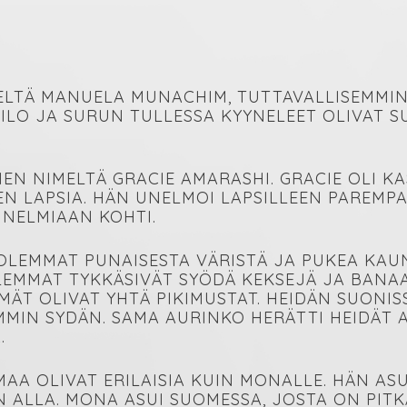
MELTÄ MANUELA MUNACHIM, TUTTAVALLISEMMI
 ILO JA SURUN TULLESSA KYYNELEET OLIVAT S
NEN NIMELTÄ GRACIE AMARASHI. GRACIE OLI 
EN LAPSIA. HÄN UNELMOI LAPSILLEEN PAREMPA
UNELMIAAN KOHTI.
LEMMAT PUNAISESTA VÄRISTÄ JA PUKEA KAUNI
LEMMAT TYKKÄSIVÄT SYÖDÄ KEKSEJÄ JA BANA
LMÄT OLIVAT YHTÄ PIKIMUSTAT. HEIDÄN SUONI
MMIN SYDÄN. SAMA AURINKO HERÄTTI HEIDÄT 
.
AA OLIVAT ERILAISIA KUIN MONALLE. HÄN ASU
 ALLA. MONA ASUI SUOMESSA, JOSTA ON PITK