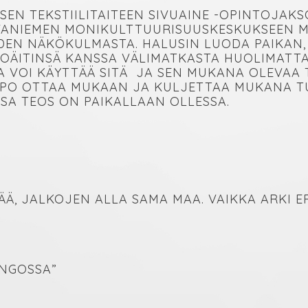
SEN TEKSTIILITAITEEN SIVUAINE -OPINTOJAKS
ANIEMEN MONIKULTTUURISUUSKESKUKSEEN MON
DEN NÄKÖKULMASTA. HALUSIN LUODA PAIKAN,
SOÄITINSÄ KANSSA VÄLIMATKASTA HUOLIMATTA
 VOI KÄYTTÄÄ SITÄ JA SEN MUKANA OLEVAA 
LPPO OTTAA MUKAAN JA KULJETTAA MUKANA TU
SSA TEOS ON PAIKALLAAN OLLESSA.
Ä, JALKOJEN ALLA SAMA MAA. VAIKKA ARKI E
INGOSSA”